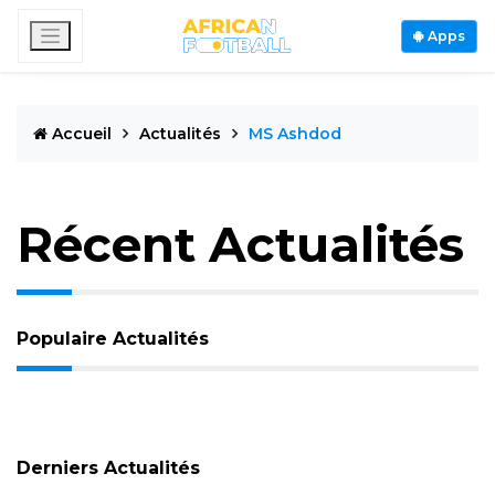
Apps
Accueil
Actualités
MS Ashdod
Récent Actualités
Populaire Actualités
Derniers Actualités