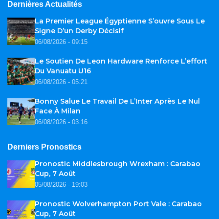
Dernières Actualités
La Premier League Égyptienne S’ouvre Sous Le
Signe D’un Derby Décisif
06/08/2026 - 09:15
Le Soutien De Leon Hardware Renforce L’effort
Du Vanuatu U16
06/08/2026 - 05:21
Bonny Salue Le Travail De L’Inter Après Le Nul
Face À Milan
06/08/2026 - 03:16
Derniers Pronostics
Pronostic Middlesbrough Wrexham : Carabao
Cup, 7 Août
05/08/2026 - 19:03
Pronostic Wolverhampton Port Vale : Carabao
Cup, 7 Août