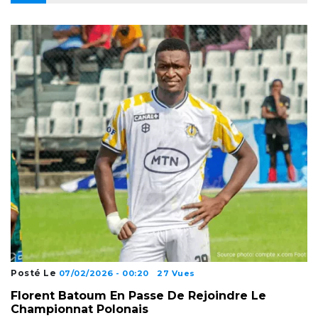
Posté Le
07/02/2026 - 00:20
27 Vues
Florent Batoum En Passe De Rejoindre Le
Championnat Polonais