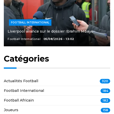
FOOTBALL INTERNATIONAL
Liverpool avance sur le dossier Ibrahim Mbaye
Football International
05/08/2026 - 13:02
Catégories
Actualités Football
320
Football International
184
Football Africain
182
Joueurs
158