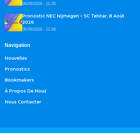
06/08/2026 - 11:20
Pronostic NEC Nijmegen – SC Telstar, 8 Août
2026
06/08/2026 - 11:04
Navigation
Nouvelles
Pronostics
Bookmakers
À Propos De Nous
Nous Contacter