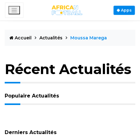
Apps
Accueil
Actualités
Moussa Marega
Récent Actualités
Populaire Actualités
Derniers Actualités