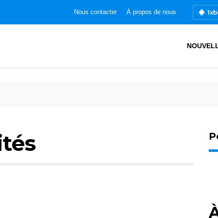
1xb
Nous contacter
À propos de nous
NOUVEL
ités
P
À