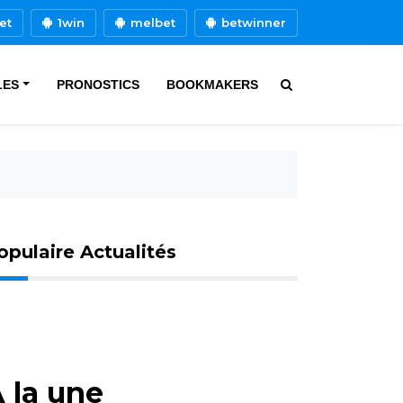
et
1win
melbet
betwinner
LES
PRONOSTICS
BOOKMAKERS
opulaire Actualités
 la une