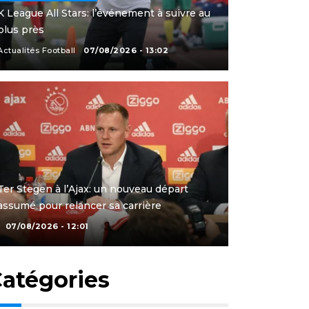
K League All Stars: l’événement à suivre au
plus près
Actualités Football
07/08/2026 - 13:02
Ter Stegen à l’Ajax: un nouveau départ
assumé pour relancer sa carrière
07/08/2026 - 12:01
atégories