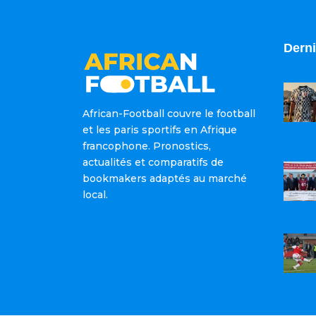
Derni
African-Football couvre le football
et les paris sportifs en Afrique
francophone. Pronostics,
actualités et comparatifs de
bookmakers adaptés au marché
local.