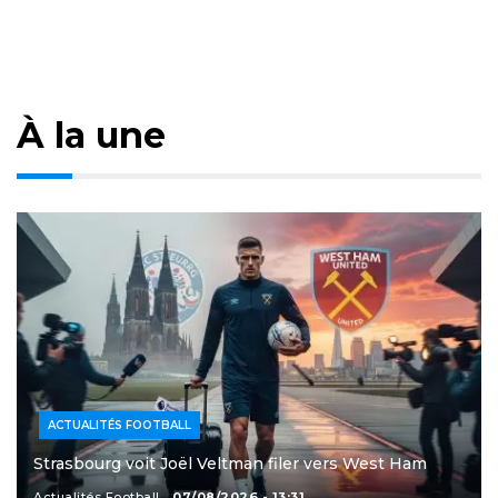
À la une
ACTUALITÉS FOOTBALL
Strasbourg voit Joël Veltman filer vers West Ham
Actualités Football
07/08/2026 - 13:31