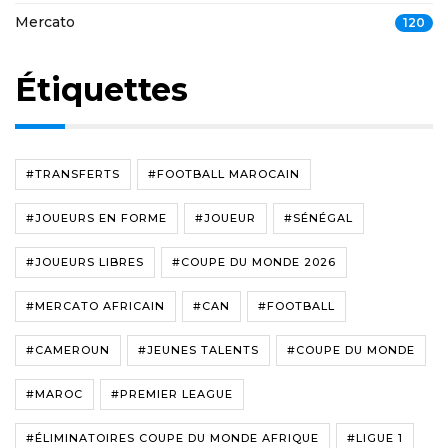
Mercato
120
Étiquettes
#TRANSFERTS
#FOOTBALL MAROCAIN
#JOUEURS EN FORME
#JOUEUR
#SÉNÉGAL
#JOUEURS LIBRES
#COUPE DU MONDE 2026
#MERCATO AFRICAIN
#CAN
#FOOTBALL
#CAMEROUN
#JEUNES TALENTS
#COUPE DU MONDE
#MAROC
#PREMIER LEAGUE
#ÉLIMINATOIRES COUPE DU MONDE AFRIQUE
#LIGUE 1