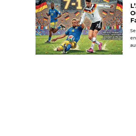
L
O
F
Se
en
au