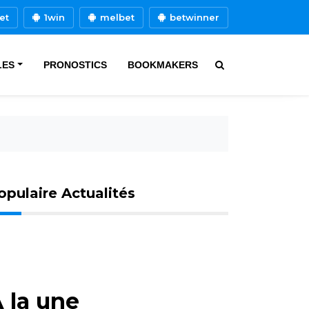
et
1win
melbet
betwinner
LES
PRONOSTICS
BOOKMAKERS
opulaire Actualités
 la une