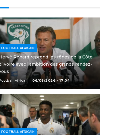
FOOTBALL AFRICAIN
Hervé Renard reprend les rênes de la Côte
d’Ivoire avec l’ambition des grands rendez-
vous
Football Africain
06/08/2026 - 17:04
FOOTBALL AFRICAIN