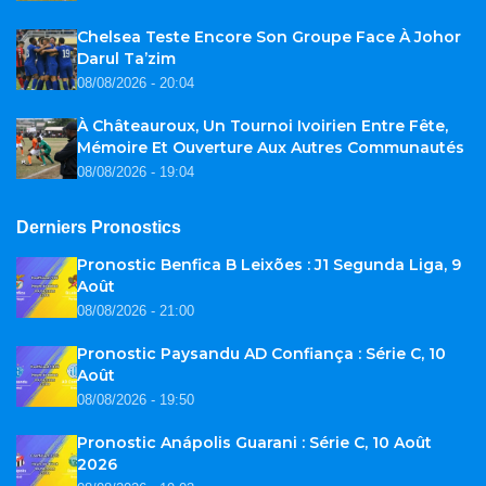
Chelsea Teste Encore Son Groupe Face À Johor
Darul Ta’zim
08/08/2026 - 20:04
À Châteauroux, Un Tournoi Ivoirien Entre Fête,
Mémoire Et Ouverture Aux Autres Communautés
08/08/2026 - 19:04
Derniers Pronostics
Pronostic Benfica B Leixões : J1 Segunda Liga, 9
Août
08/08/2026 - 21:00
Pronostic Paysandu AD Confiança : Série C, 10
Août
08/08/2026 - 19:50
Pronostic Anápolis Guarani : Série C, 10 Août
2026