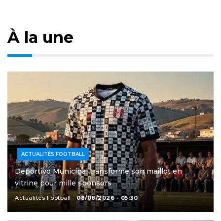
À la une
ACTUALITÉS FOOTBALL
Deportivo Municipal transforme son maillot en
vitrine pour mille sponsors
Actualités Football
08/08/2026 - 05:30