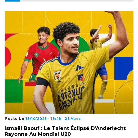
Posté Le
18/10/2025 - 18:48
23 Vues
Ismaël Baouf : Le Talent Éclipsé D’Anderlecht
Rayonne Au Mondial U20