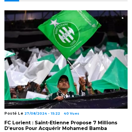
Posté Le
27/08/2024 - 15:22
40 Vues
FC Lorient : Saint-Etienne Propose 7 Millions
D’euros Pour Acquérir Mohamed Bamba