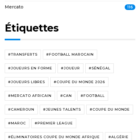
Mercato
116
Étiquettes
#TRANSFERTS
#FOOTBALL MAROCAIN
#JOUEURS EN FORME
#JOUEUR
#SÉNÉGAL
#JOUEURS LIBRES
#COUPE DU MONDE 2026
#MERCATO AFRICAIN
#CAN
#FOOTBALL
#CAMEROUN
#JEUNES TALENTS
#COUPE DU MONDE
#MAROC
#PREMIER LEAGUE
#ÉLIMINATOIRES COUPE DU MONDE AFRIQUE
#ALGÉRIE