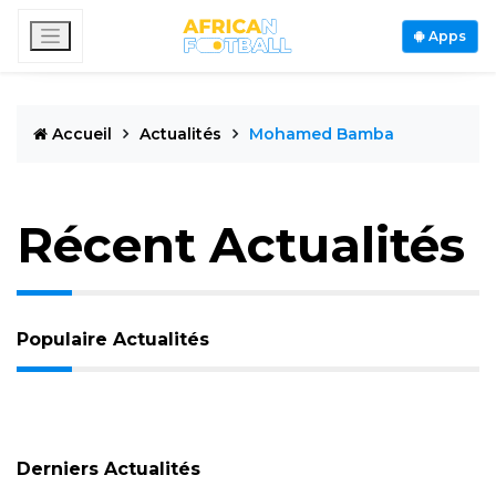
Apps
Accueil
Actualités
Mohamed Bamba
Récent Actualités
Populaire Actualités
Derniers Actualités