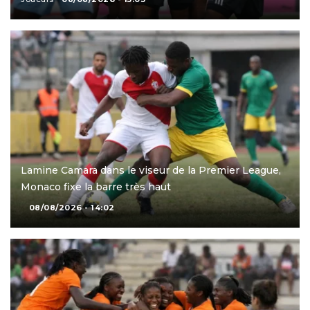
Lamine Camara dans le viseur de la Premier League,
Monaco fixe la barre très haut
08/08/2026 - 14:02