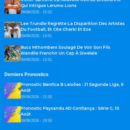
Qui Intrigue Lerumo Lions
09/08/2026 - 15:02
Lee Trundle Regrette La Disparition Des Artistes
Du Football, Et Cite Cherki Et Eze
09/08/2026 - 14:01
Bucs Mthombeni Soulagé De Voir Son Fils
Wandile Franchir Un Cap À Siwelele
09/08/2026 - 13:01
Derniers Pronostics
Pronostic Benfica B Leixões : J1 Segunda Liga, 9
Août
08/08/2026 - 21:00
Pronostic Paysandu AD Confiança : Série C, 10
Août
08/08/2026 - 19:50