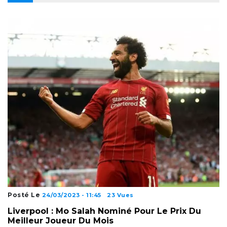
Posté Le
24/03/2023 - 11:45
23 Vues
Liverpool : Mo Salah Nominé Pour Le Prix Du
Meilleur Joueur Du Mois