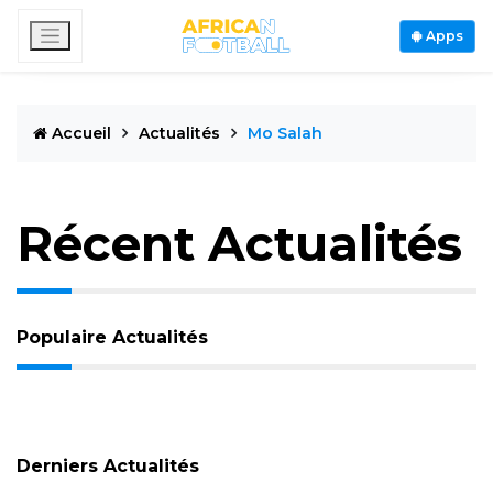
Apps
Accueil
Actualités
Mo Salah
Récent Actualités
Populaire Actualités
Derniers Actualités