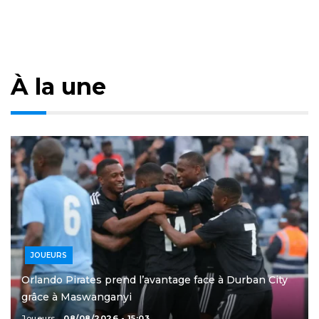
À la une
JOUEURS
Orlando Pirates prend l’avantage face à Durban City
grâce à Maswanganyi
Joueurs
08/08/2026 - 15:03