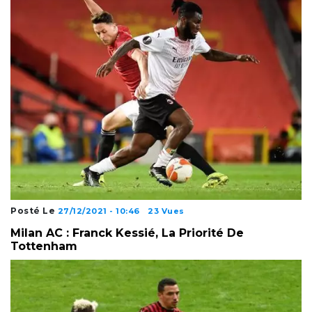
Posté Le
27/12/2021 - 10:46
23 Vues
Milan AC : Franck Kessié, La Priorité De
Tottenham