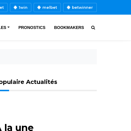
et
1win
melbet
betwinner
LES
PRONOSTICS
BOOKMAKERS
opulaire Actualités
 la une