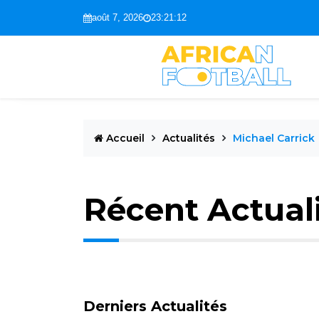
août 7, 2026
23:21:13
Accueil
Actualités
Michael Carrick
Récent Actual
Derniers Actualités