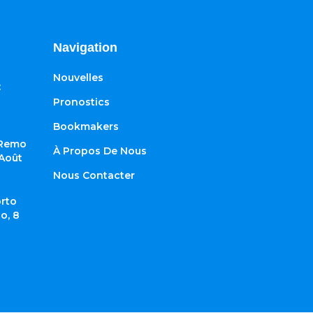
Navigation
Nouvelles
:
Pronostics
Bookmakers
 Remo
À Propos De Nous
 Août
Nous Contacter
rto
o, 8