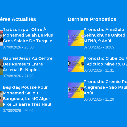
ères Actualités
Derniers Pronostics
Trabzonspor Offre À
Pronostic AmaZulu
Mohamed Salah Le Plus
Sekhukhune United 
Gros Salaire De Turquie
MTN8, 9 Août
07/08/2026 - 23:30
07/08/2026 - 18:09
Gabriel Jesus Au Centre
Pronostic Clube Do
Des Rumeurs Entre
– Atlético Mineiro, 8
Arsenal Et Naples
06/08/2026 - 11:31
07/08/2026 - 21:05
Pronostic Grêmio Po
Beşiktaş Pousse Pour
Alegrense – São Paul
Mohamed Saliou
Août
Bangoura, Le MC Alger
06/08/2026 - 11:20
Fixe La Barre Très Haut
07/08/2026 - 20:04