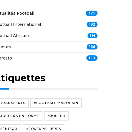
tualités Football
329
otball International
192
otball Africain
191
ueurs
166
rcato
120
tiquettes
#TRANSFERTS
#FOOTBALL MAROCAIN
#JOUEURS EN FORME
#JOUEUR
#SÉNÉGAL
#JOUEURS LIBRES