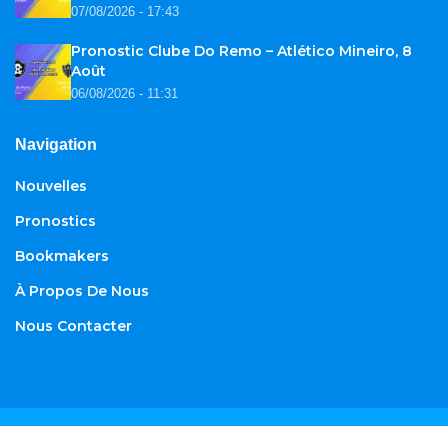
07/08/2026 - 17:43
Pronostic Clube Do Remo – Atlético Mineiro, 8
Août
06/08/2026 - 11:31
Navigation
Nouvelles
Pronostics
Bookmakers
À Propos De Nous
Nous Contacter