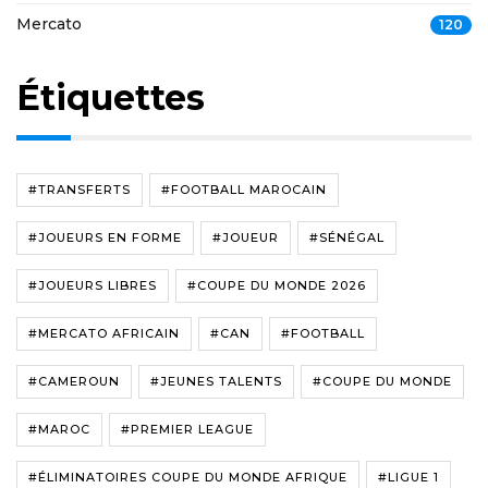
Mercato
120
Étiquettes
#TRANSFERTS
#FOOTBALL MAROCAIN
#JOUEURS EN FORME
#JOUEUR
#SÉNÉGAL
#JOUEURS LIBRES
#COUPE DU MONDE 2026
#MERCATO AFRICAIN
#CAN
#FOOTBALL
#CAMEROUN
#JEUNES TALENTS
#COUPE DU MONDE
#MAROC
#PREMIER LEAGUE
#ÉLIMINATOIRES COUPE DU MONDE AFRIQUE
#LIGUE 1