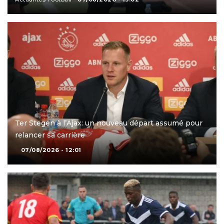
Ter Stegen à l’Ajax: un nouveau départ assumé pour
relancer sa carrière
07/08/2026 - 12:01