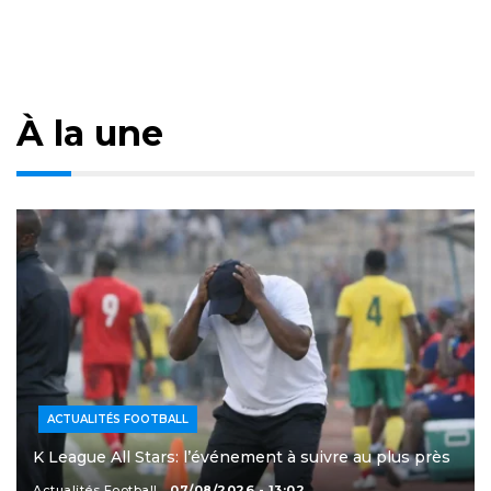
À la une
ACTUALITÉS FOOTBALL
K League All Stars: l’événement à suivre au plus près
Actualités Football
07/08/2026 - 13:02