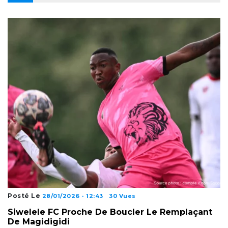
Posté Le
28/01/2026 - 12:43
30 Vues
Siwelele FC Proche De Boucler Le Remplaçant
De Magidigidi