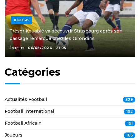
JOUEURS
Trésor Kouablé va découvrir Strasbourg après son
passage remarqué chez les Girondins
Joueurs
06/08/2026 - 21:05
Catégories
Actualités Football
329
Football International
192
Football Africain
191
Joueurs
166