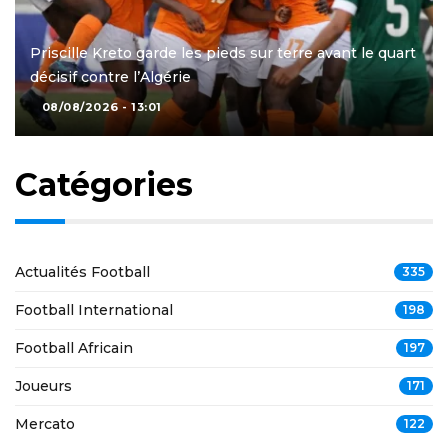
Priscille Kreto garde les pieds sur terre avant le quart
décisif contre l’Algérie
08/08/2026 - 13:01
Catégories
Actualités Football
335
Football International
198
Football Africain
197
Joueurs
171
Mercato
122