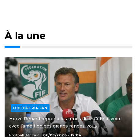
À la une
FOOTBALL AFRICAIN
Hervé Renard reprend les rênes de la Côte d’Ivoire
avec l’ambition des grands rendez-vous
Football Africain
06/08/2026 - 17:04