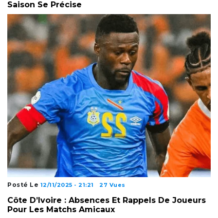
Saison Se Précise
Posté Le
12/11/2025 - 21:21
27 Vues
Côte D’Ivoire : Absences Et Rappels De Joueurs
Pour Les Matchs Amicaux