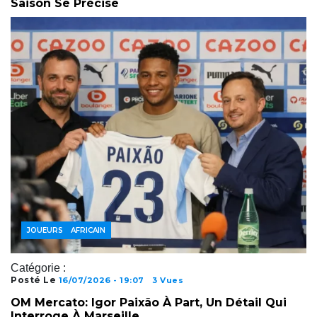
Saison Se Précise
FOOTBALL AFRICAIN
JOUEURS
Catégorie :
Posté Le
16/07/2026 - 19:07
3 Vues
OM Mercato: Igor Paixão À Part, Un Détail Qui
Interroge À Marseille