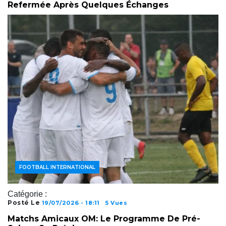
Refermée Après Quelques Échanges
ACTUALITÉS FOOTBALL
FOOTBALL INTERNATIONAL
Catégorie :
Posté Le
19/07/2026 - 18:11
5 Vues
Matchs Amicaux OM: Le Programme De Pré-