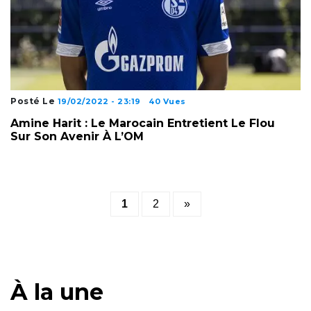
Posté Le
19/02/2022 - 23:19
40 Vues
Amine Harit : Le Marocain Entretient Le Flou
Sur Son Avenir À L’OM
Posts
1
2
»
pagination
À la une