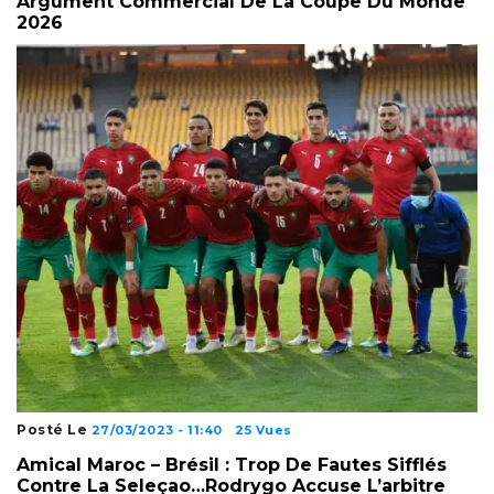
Argument Commercial De La Coupe Du Monde
2026
Posté Le
27/03/2023 - 11:40
25 Vues
Amical Maroc – Brésil : Trop De Fautes Sifflés
Contre La Seleçao…Rodrygo Accuse L’arbitre