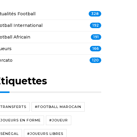
tualités Football
328
otball International
192
otball Africain
191
ueurs
166
rcato
120
tiquettes
#TRANSFERTS
#FOOTBALL MAROCAIN
#JOUEURS EN FORME
#JOUEUR
#SÉNÉGAL
#JOUEURS LIBRES