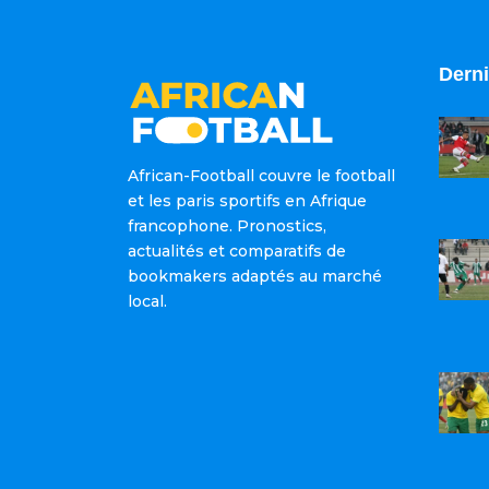
Derni
African-Football couvre le football
et les paris sportifs en Afrique
francophone. Pronostics,
actualités et comparatifs de
bookmakers adaptés au marché
local.