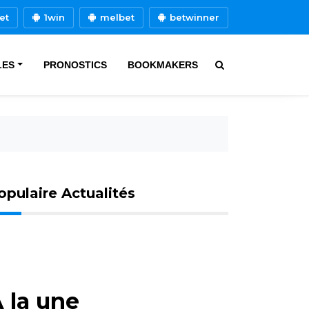
et
1win
melbet
betwinner
LES
PRONOSTICS
BOOKMAKERS
opulaire Actualités
 la une