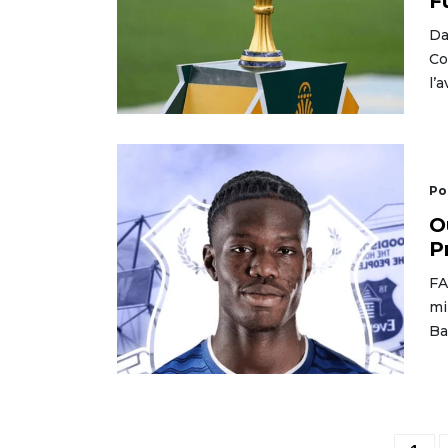
F
Da
Co
l’
Po
O
P
FA
mi
Ba