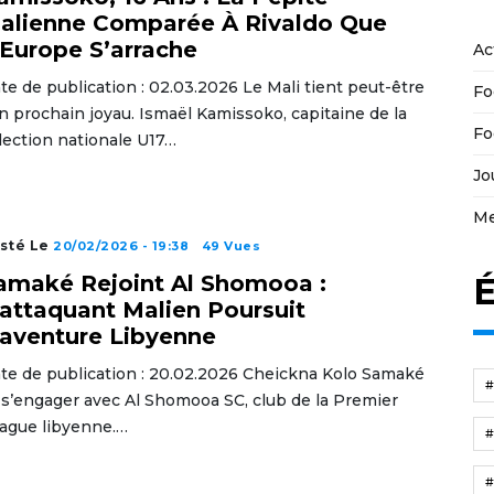
alienne Comparée À Rivaldo Que
’Europe S’arrache
Ac
te de publication : 02.03.2026 Le Mali tient peut-être
Fo
n prochain joyau. Ismaël Kamissoko, capitaine de la
Fo
lection nationale U17…
Jo
Me
sté Le
20/02/2026 - 19:38
49 Vues
É
amaké Rejoint Al Shomooa :
’attaquant Malien Poursuit
’aventure Libyenne
te de publication : 20.02.2026 Cheickna Kolo Samaké
 s’engager avec Al Shomooa SC, club de la Premier
ague libyenne.…