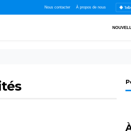
1xb
Nous contacter
À propos de nous
NOUVEL
ités
P
À