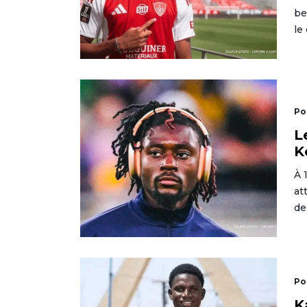
be
le
Po
L
K
À 
at
de
Po
K