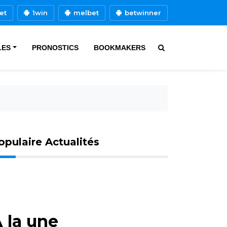
et
1win
melbet
betwinner
LES
PRONOSTICS
BOOKMAKERS
opulaire Actualités
 la une