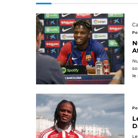
Ca
Po
N
A
Nu
so
le
Po
L
D
Le