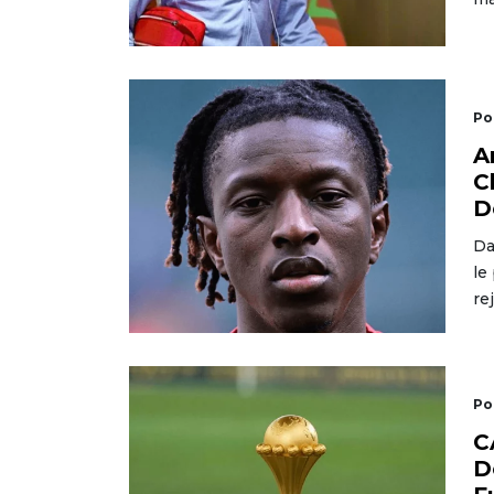
Po
A
C
D
Da
le
re
Po
C
D