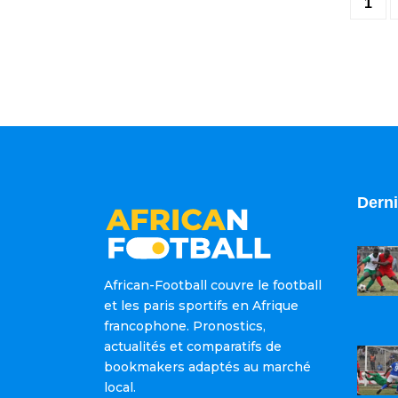
1
Derni
African-Football couvre le football
et les paris sportifs en Afrique
francophone. Pronostics,
actualités et comparatifs de
bookmakers adaptés au marché
local.