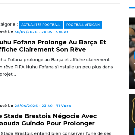
tégorie :
ACTUALITÉS FOOTBALL
FOOTBALL AFRICAIN
sté Le
30/07/2026 - 20:05
3 Vues
uhu Fofana Prolonge Au Barça Et
ffiche Clairement Son Rêve
hu Fofana prolonge au Barça et affiche clairement
n rêve FIFA Nuhu Fofana s’installe un peu plus dans
 projet…
sté Le
28/04/2026 - 23:40
71 Vues
e Stade Brestois Négocie Avec
aouda Guindo Pour Prolonger
 Stade Brestois entend bien conserver l’une de ses