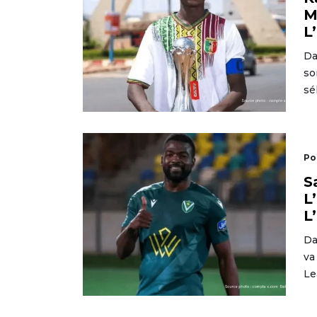
M
L
Da
so
sé
Po
S
L
L
Da
va
Le