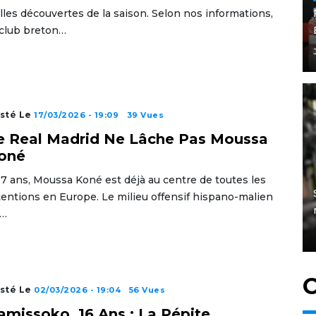
lles découvertes de la saison. Selon nos informations,
 club breton…
sté Le
17/03/2026 - 19:09
39 Vues
e Real Madrid Ne Lâche Pas Moussa
oné
17 ans, Moussa Koné est déjà au centre de toutes les
tentions en Europe. Le milieu offensif hispano-malien
…
C
sté Le
02/03/2026 - 19:04
56 Vues
amissoko, 16 Ans : La Pépite