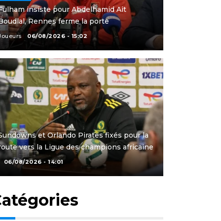
Fulham insiste pour Abdelhamid Ait
Boudlal, Rennes ferme la porte
Joueurs
06/08/2026 - 15:02
Sundowns et Orlando Pirates fixés pour la
route vers la Ligue des champions africaine
06/08/2026 - 14:01
atégories