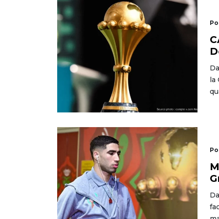
Po
C
D
Da
la
qu
Po
M
G
Da
fa
ma