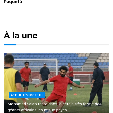
Paquetá
À la une
ACTUALITÉS FOOTBALL
Mohamed Salah reste dans le cercle très fermé des
géants africains les mieux payés