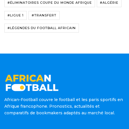
#ÉLIMINATOIRES COUPE DU MONDE AFRIQUE
#ALGÉRIE
#LIGUE 1
#TRANSFERT
#LÉGENDES DU FOOTBALL AFRICAIN
African-Football couvre le football et les paris sportifs en
Afrique francophone. Pronostics, actualités et
comparatifs de bookmakers adaptés au marché local.