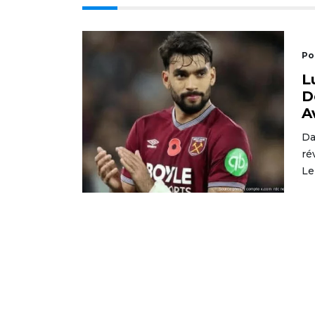
Po
L
D
A
Da
ré
Le