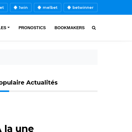
et
1win
melbet
betwinner
LES
PRONOSTICS
BOOKMAKERS
opulaire Actualités
 la une