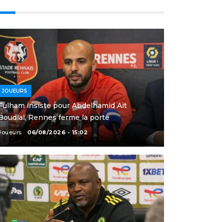
JOUEURS
Fulham insiste pour Abdelhamid Ait
Boudlal, Rennes ferme la porte
Joueurs
06/08/2026 - 15:02