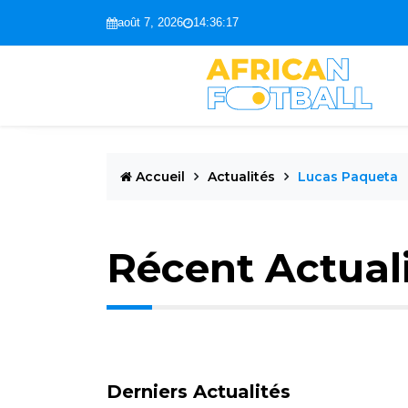
août 7, 2026
14:36:18
Accueil
Actualités
Lucas Paqueta
Récent Actual
Derniers Actualités