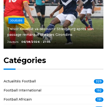
JOUEURS
Trésor Kouablé va découvrir Strasbourg après son
passage remarqué chez les Girondins
Joueurs
06/08/2026 - 21:05
Catégories
Actualités Football
329
Football International
192
Football Africain
191