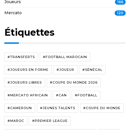
Joueurs
166
Mercato
120
Étiquettes
#TRANSFERTS
#FOOTBALL MAROCAIN
#JOUEURS EN FORME
#JOUEUR
#SÉNÉGAL
#JOUEURS LIBRES
#COUPE DU MONDE 2026
#MERCATO AFRICAIN
#CAN
#FOOTBALL
#CAMEROUN
#JEUNES TALENTS
#COUPE DU MONDE
#MAROC
#PREMIER LEAGUE