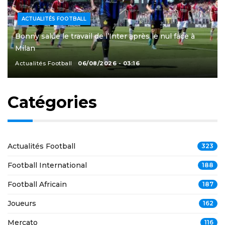
ACTUALITÉS FOOTBALL
Bonny salue le travail de l’Inter après le nul face à
Milan
Actualités Football
06/08/2026 - 03:16
Catégories
Actualités Football
323
Football International
188
Football Africain
187
Joueurs
162
Mercato
116