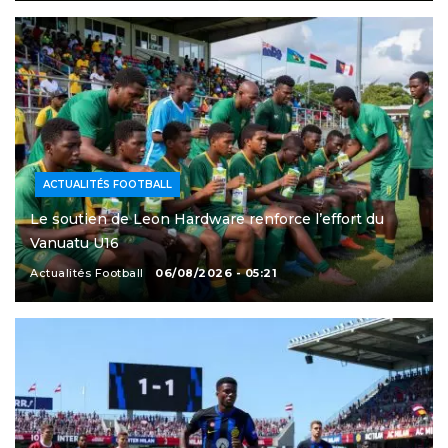
ACTUALITÉS FOOTBALL
Le soutien de Leon Hardware renforce l’effort du
Vanuatu U16
Actualités Football
06/08/2026 - 05:21