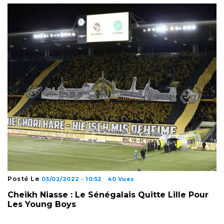
Posté Le
03/02/2022 - 10:52
40 Vues
Cheikh Niasse : Le Sénégalais Quitte Lille Pour
Les Young Boys