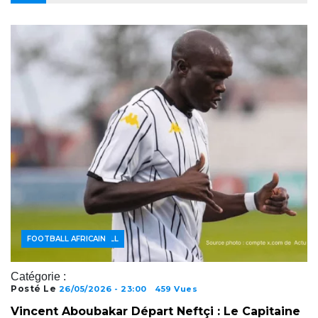
ACTUALITÉS FOOTBALL
FOOTBALL AFRICAIN
Catégorie :
Posté Le
26/05/2026 - 23:00
459 Vues
Vincent Aboubakar Départ Neftçi : Le Capitaine