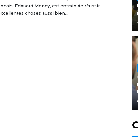
nnais, Edouard Mendy, est entrain de réussir
excellentes choses aussi bien…
C