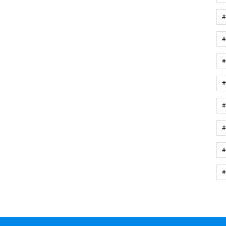
#
#
#