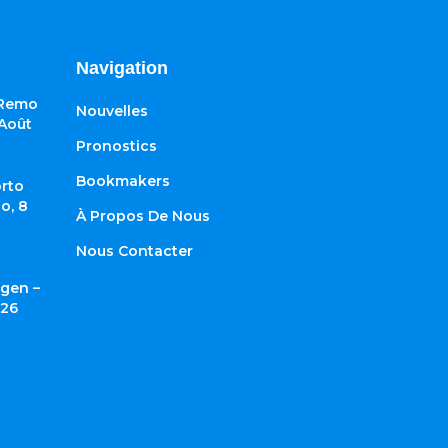
Navigation
 Remo
Nouvelles
 Août
Pronostics
Bookmakers
rto
o, 8
À Propos De Nous
Nous Contacter
gen –
026