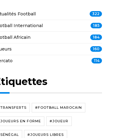
tualités Football
322
otball International
185
otball Africain
184
ueurs
160
rcato
114
tiquettes
#TRANSFERTS
#FOOTBALL MAROCAIN
#JOUEURS EN FORME
#JOUEUR
#SÉNÉGAL
#JOUEURS LIBRES