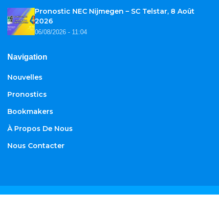
Pronostic NEC Nijmegen – SC Telstar, 8 Août
2026
06/08/2026 - 11:04
Navigation
Nouvelles
Pronostics
Bookmakers
À Propos De Nous
Nous Contacter
© 2026
African-football.com
. Tous droits réservés.