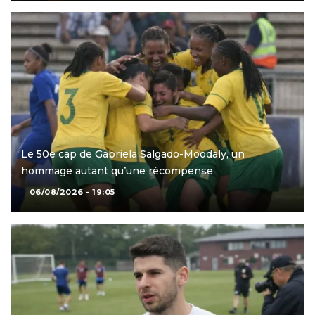
Le 50e cap de Gabriela Salgado-Moodaly, un
hommage autant qu’une récompense
06/08/2026 - 19:05