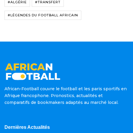
#ALGÉRIE
#TRANSFERT
#LÉGENDES DU FOOTBALL AFRICAIN
African-Football couvre le football et les paris sportifs en
Afrique francophone. Pronostics, actualités et
comparatifs de bookmakers adaptés au marché local.
Dernières Actualités