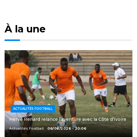
À la une
ACTUALITÉS FOOTBALL
Hervé Renard relance l’aventure avec la Côte d’Ivoire
Actualités Football
06/08/2026 - 20:06