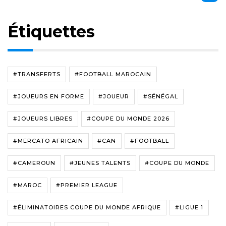
Étiquettes
#TRANSFERTS
#FOOTBALL MAROCAIN
#JOUEURS EN FORME
#JOUEUR
#SÉNÉGAL
#JOUEURS LIBRES
#COUPE DU MONDE 2026
#MERCATO AFRICAIN
#CAN
#FOOTBALL
#CAMEROUN
#JEUNES TALENTS
#COUPE DU MONDE
#MAROC
#PREMIER LEAGUE
#ÉLIMINATOIRES COUPE DU MONDE AFRIQUE
#LIGUE 1