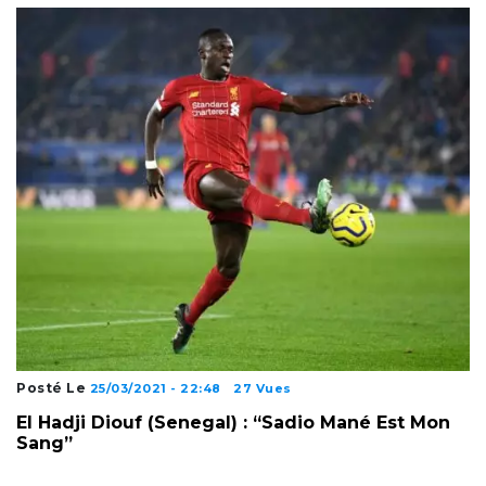
Posté Le
25/03/2021 - 22:48
27 Vues
El Hadji Diouf (Senegal) : “Sadio Mané Est Mon
Sang”