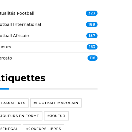
tualités Football
323
otball International
188
otball Africain
187
ueurs
163
rcato
116
tiquettes
#TRANSFERTS
#FOOTBALL MAROCAIN
#JOUEURS EN FORME
#JOUEUR
#SÉNÉGAL
#JOUEURS LIBRES