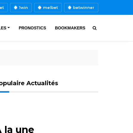
et
1win
melbet
betwinner
LES
PRONOSTICS
BOOKMAKERS
opulaire Actualités
 la une