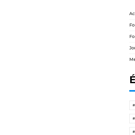
Ac
Fo
Fo
Jo
Me
É