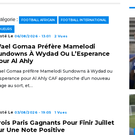
tégorie :
FOOTBALL AFRICAIN
FOOTBALL INTERNATIONAL
OUEURS
sté Le
06/08/2026 - 13:01
2 Vues
ael Gomaa Préfère Mamelodi
undowns À Wydad Ou L’Esperance
our Al Ahly
el Gomaa préfère Mamelodi Sundowns à Wydad ou
Esperance pour Al Ahly CAF approche d’un nouveau
rage au sort, et…
sté Le
03/08/2026 - 19:05
1 Vues
rois Paris Gagnants Pour Finir Juillet
ur Une Note Positive