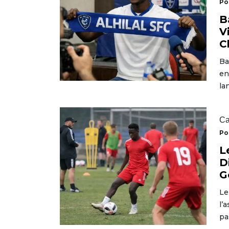
Po
B
V
C
Ba
en
la
Ca
Po
L
D
G
Le
l’
pa