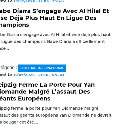
sté Le
17/07/2026 - 12:06
3 Vues
abe Diarra S’engage Avec Al Hilal Et
ise Déjà Plus Haut En Ligue Des
hampions
be Diarra s’engage avec Al Hilal et vise déjà plus haut
 Ligue des champions Babe Diarra a officiellement
ncé…
tégorie :
FOOTBALL INTERNATIONAL
sté Le
15/07/2026 - 21:06
4 Vues
eipzig Ferme La Porte Pour Yan
iomande Malgré L’assaut Des
éants Européens
ipzig ferme la porte pour Yan Diomande malgré
assaut des géants européens Yan Diomande ne devrait
s bouger cet été.…