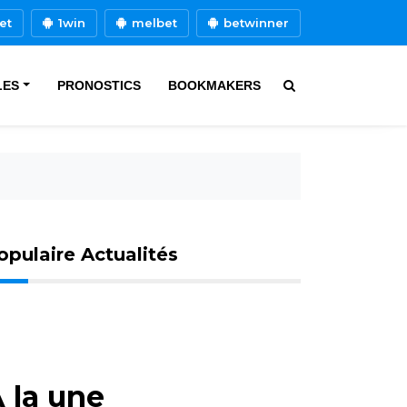
et
1win
melbet
betwinner
LES
PRONOSTICS
BOOKMAKERS
opulaire Actualités
 la une