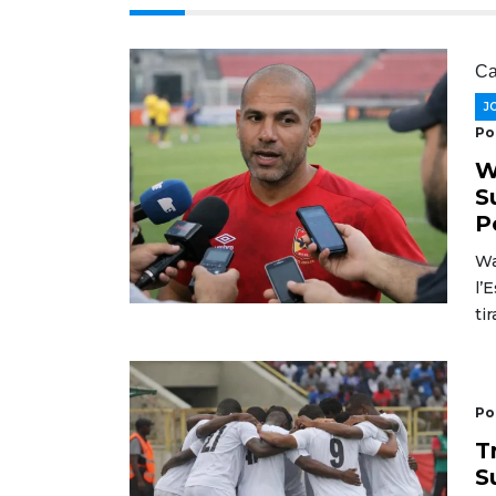
Ca
J
Po
W
S
P
Wa
l’
ti
Po
T
S