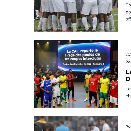
Tr
po
of
Ca
Po
L
D
Le
ch
Po