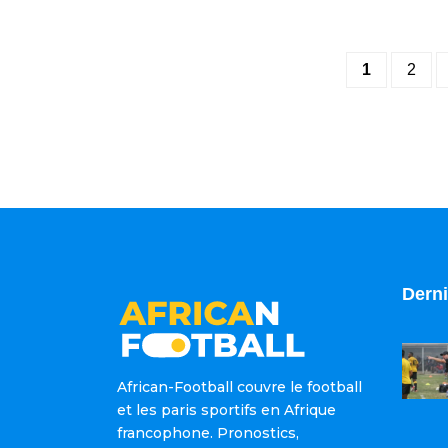
1
2
Derni
African-Football couvre le football
et les paris sportifs en Afrique
francophone. Pronostics,