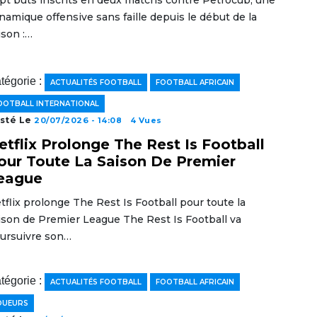
pt buts inscrits en deux matchs contre Petrocub, une
namique offensive sans faille depuis le début de la
ison :…
tégorie :
ACTUALITÉS FOOTBALL
FOOTBALL AFRICAIN
OOTBALL INTERNATIONAL
sté Le
20/07/2026 - 14:08
4 Vues
etflix Prolonge The Rest Is Football
our Toute La Saison De Premier
eague
tflix prolonge The Rest Is Football pour toute la
ison de Premier League The Rest Is Football va
ursuivre son…
tégorie :
ACTUALITÉS FOOTBALL
FOOTBALL AFRICAIN
OUEURS