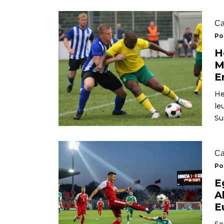
Ca
Po
H
M
E
He
le
Su
Ca
Po
E
A
E