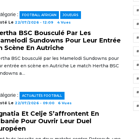
tégorie :
FOOTBALL AFRICAIN
JOUEURS
sté Le
22/07/2026 - 12:09
4 Vues
ertha BSC Bousculé Par Les
amelodi Sundowns Pour Leur Entrée
n Scène En Autriche
rtha BSC bousculé par les Mamelodi Sundowns pour
ur entrée en scène en Autriche Le match Hertha BSC
ndowns a…
#
#
tégorie :
ACTUALITÉS FOOTBALL
sté Le
22/07/2026 - 09:00
6 Vues
#
gnatia Et Celje S’affrontent En
lbanie Pour Ouvrir Leur Duel
uropéen