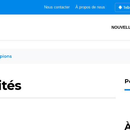
1xb
Nous contacter
À propos de nous
NOUVEL
pions
ités
P
À