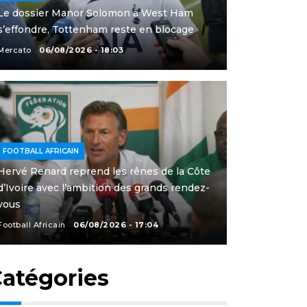
Le dossier Manor Solomon à West Ham
s’effondre, Tottenham reste en blocage
Mercato
06/08/2026 - 18:03
FOOTBALL AFRICAIN
Hervé Renard reprend les rênes de la Côte
d’Ivoire avec l’ambition des grands rendez-
vous
Football Africain
06/08/2026 - 17:04
atégories