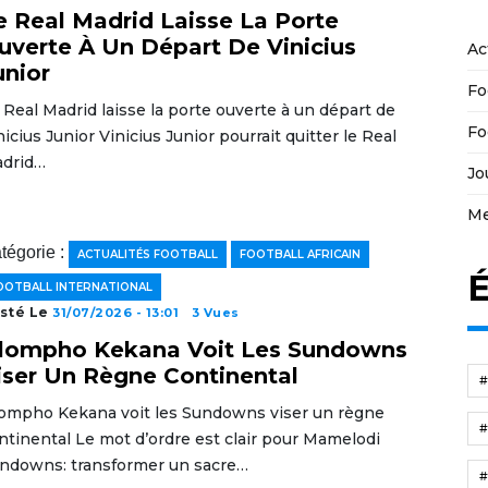
e Real Madrid Laisse La Porte
uverte À Un Départ De Vinicius
Ac
unior
Fo
 Real Madrid laisse la porte ouverte à un départ de
Fo
nicius Junior Vinicius Junior pourrait quitter le Real
drid…
Jo
Me
tégorie :
ACTUALITÉS FOOTBALL
FOOTBALL AFRICAIN
É
OOTBALL INTERNATIONAL
sté Le
31/07/2026 - 13:01
3 Vues
lompho Kekana Voit Les Sundowns
iser Un Règne Continental
ompho Kekana voit les Sundowns viser un règne
ntinental Le mot d’ordre est clair pour Mamelodi
ndowns: transformer un sacre…