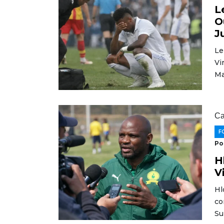
L
O
J
Le
Vi
Ma
Ca
F
Po
H
V
Hl
co
Su