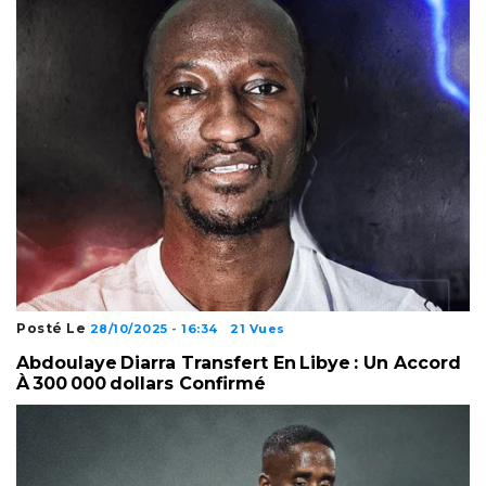
Posté Le
28/10/2025 - 16:34
21 Vues
Abdoulaye Diarra Transfert En Libye : Un Accord
À 300 000 Dollars Confirmé