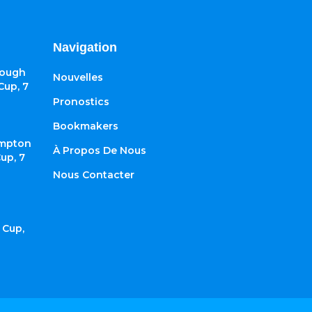
Navigation
rough
Nouvelles
Cup, 7
Pronostics
Bookmakers
ampton
À Propos De Nous
up, 7
Nous Contacter
 Cup,