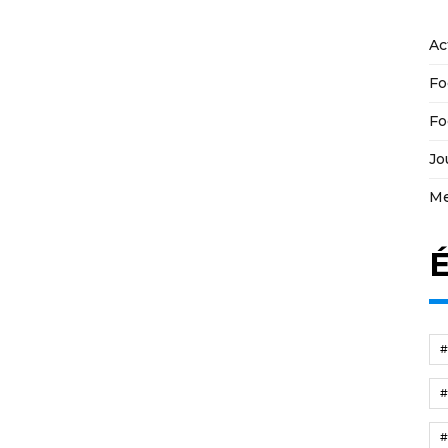
Ac
Fo
Fo
Jo
Me
É