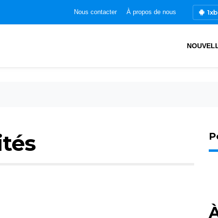
1xb
Nous contacter
À propos de nous
NOUVEL
ités
P
À