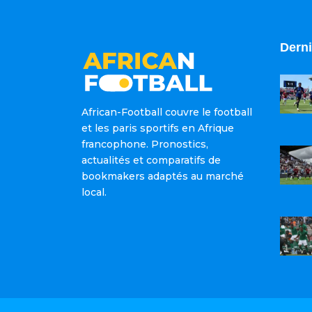
Derni
African-Football couvre le football
et les paris sportifs en Afrique
francophone. Pronostics,
actualités et comparatifs de
bookmakers adaptés au marché
local.