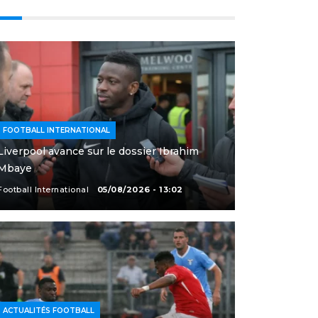
FOOTBALL INTERNATIONAL
Liverpool avance sur le dossier Ibrahim
Mbaye
Football International
05/08/2026 - 13:02
ACTUALITÉS FOOTBALL