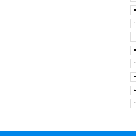
#
#
#