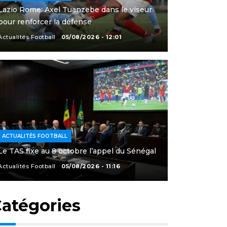
Lazio Rome: Axel Tuanzebe dans le viseur
pour renforcer la défense
Actualités Football
05/08/2026 - 12:01
ACTUALITÉS FOOTBALL
Le TAS fixe au 8 octobre l’appel du Sénégal
Actualités Football
05/08/2026 - 11:16
atégories