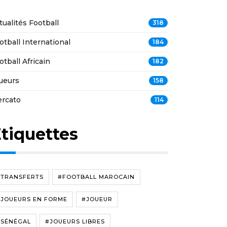
tualités Football
318
otball International
184
otball Africain
182
ueurs
158
rcato
114
tiquettes
#TRANSFERTS
#FOOTBALL MAROCAIN
#JOUEURS EN FORME
#JOUEUR
#SÉNÉGAL
#JOUEURS LIBRES