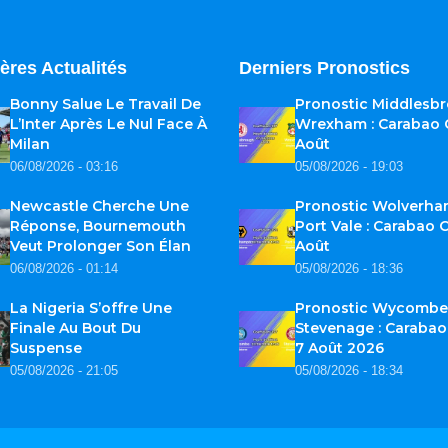
ères Actualités
Derniers Pronostics
Bonny Salue Le Travail De
Pronostic Middlesb
L’Inter Après Le Nul Face À
Wrexham : Carabao 
Milan
Août
06/08/2026 - 03:16
05/08/2026 - 19:03
Newcastle Cherche Une
Pronostic Wolverh
Réponse, Bournemouth
Port Vale : Carabao C
Veut Prolonger Son Élan
Août
06/08/2026 - 01:14
05/08/2026 - 18:36
La Nigeria S’offre Une
Pronostic Wycombe
Finale Au Bout Du
Stevenage : Carabao
Suspense
7 Août 2026
05/08/2026 - 21:05
05/08/2026 - 18:34