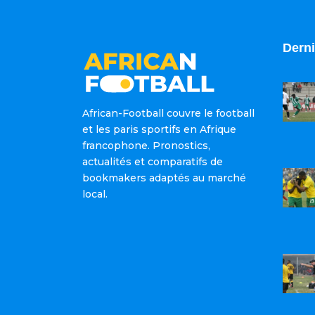
Derni
African-Football couvre le football
et les paris sportifs en Afrique
francophone. Pronostics,
actualités et comparatifs de
bookmakers adaptés au marché
local.