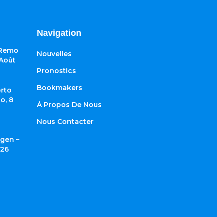
Navigation
 Remo
Nouvelles
 Août
Pronostics
Bookmakers
rto
o, 8
À Propos De Nous
Nous Contacter
gen –
026