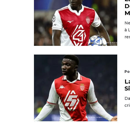
D
M
Ne
à 
re
Po
L
S
Da
cr