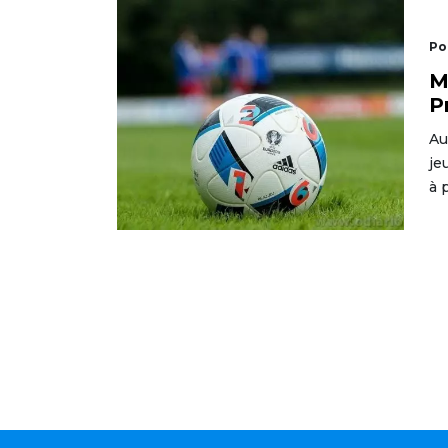
Po
M
P
Au
je
à 