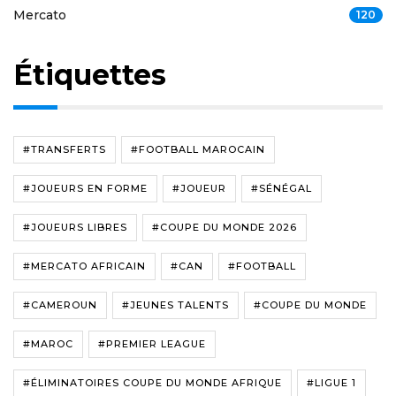
Mercato
120
Étiquettes
#TRANSFERTS
#FOOTBALL MAROCAIN
#JOUEURS EN FORME
#JOUEUR
#SÉNÉGAL
#JOUEURS LIBRES
#COUPE DU MONDE 2026
#MERCATO AFRICAIN
#CAN
#FOOTBALL
#CAMEROUN
#JEUNES TALENTS
#COUPE DU MONDE
#MAROC
#PREMIER LEAGUE
#ÉLIMINATOIRES COUPE DU MONDE AFRIQUE
#LIGUE 1