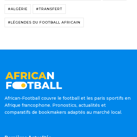
#ALGÉRIE
#TRANSFERT
#LÉGENDES DU FOOTBALL AFRICAIN
African-Football couvre le football et les paris sportifs en
Afrique francophone. Pronostics, actualités et
comparatifs de bookmakers adaptés au marché local.