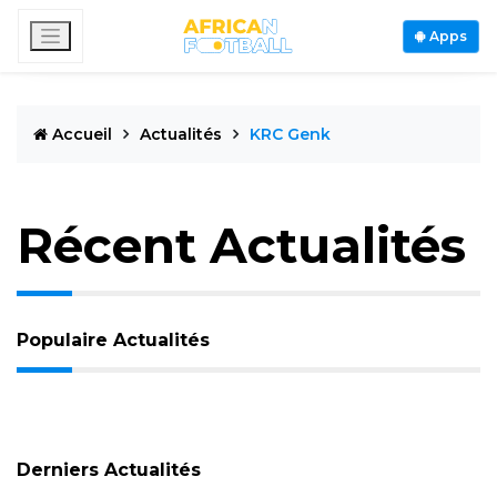
Apps
Accueil
Actualités
KRC Genk
Récent Actualités
Populaire Actualités
Derniers Actualités