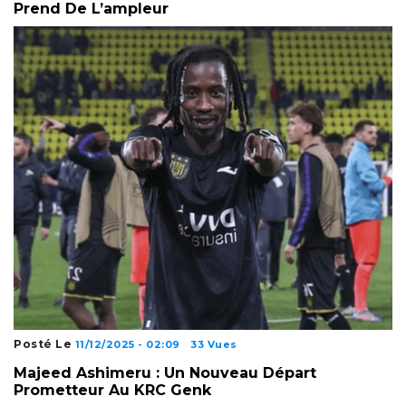
Prend De L’ampleur
Posté Le
11/12/2025 - 02:09
33 Vues
Majeed Ashimeru : Un Nouveau Départ
Prometteur Au KRC Genk