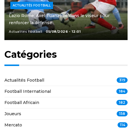
ACTUALITÉS FOOTBALL
Lazio Rome: Axel Tuanzebe dans le viseur pour
renforcer la défense
Actualités Football
05/08/2026 - 12:01
Catégories
Actualités Football
319
Football International
184
Football Africain
182
Joueurs
158
Mercato
114