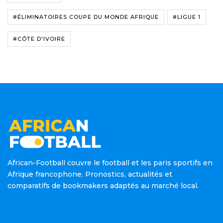
#ÉLIMINATOIRES COUPE DU MONDE AFRIQUE
#LIGUE 1
#CÔTE D'IVOIRE
African-Football couvre le football et les paris sportifs en
Afrique francophone. Pronostics, actualités et
comparatifs de bookmakers adaptés au marché local.