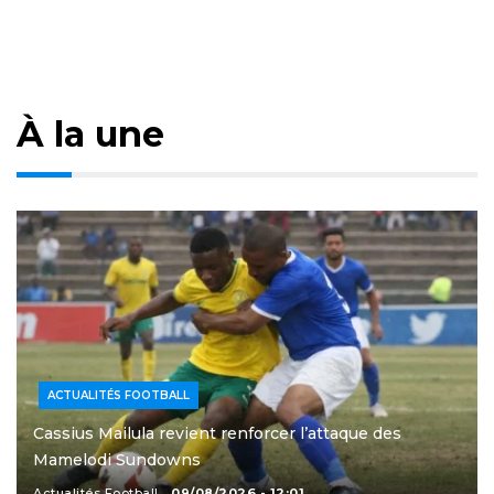
À la une
ACTUALITÉS FOOTBALL
Cassius Mailula revient renforcer l’attaque des
Mamelodi Sundowns
Actualités Football
09/08/2026 - 12:01