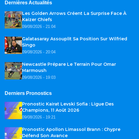
Dernières Actualités
Les Golden Arrows Créent La Surprise Face À
Kaizer Chiefs
09/08/2026 - 21:04
Galatasaray Assouplit Sa Position Sur Wilfried
Singo
09/08/2026 - 20:04
Newcastle Prépare Le Terrain Pour Omar
Marmoush
09/08/2026 - 19:03
Derniers Pronostics
Pronostic Kairat Levski Sofia : Ligue Des
Champions, 11 Août 2026
09/08/2026 - 19:21
Pronostic Apollon Limassol Brann : Chypre
Défend Son Avance