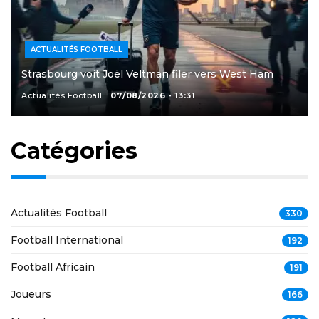
ACTUALITÉS FOOTBALL
Strasbourg voit Joël Veltman filer vers West Ham
Actualités Football
07/08/2026 - 13:31
Catégories
Actualités Football
330
Football International
192
Football Africain
191
Joueurs
166