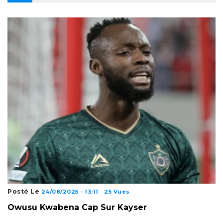
Posté Le
24/08/2025 - 13:11
25 Vues
Owusu Kwabena Cap Sur Kayser