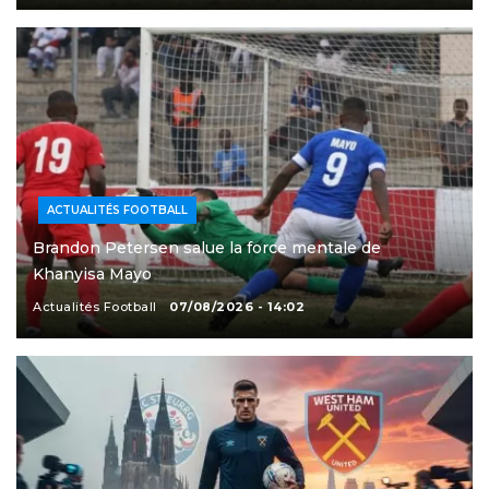
ACTUALITÉS FOOTBALL
Brandon Petersen salue la force mentale de
Khanyisa Mayo
Actualités Football
07/08/2026 - 14:02