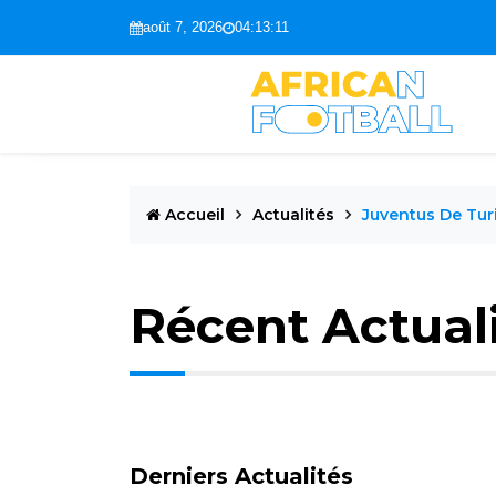
août 7, 2026
04:13:12
Accueil
Actualités
Juventus De Tur
Récent Actual
Derniers Actualités