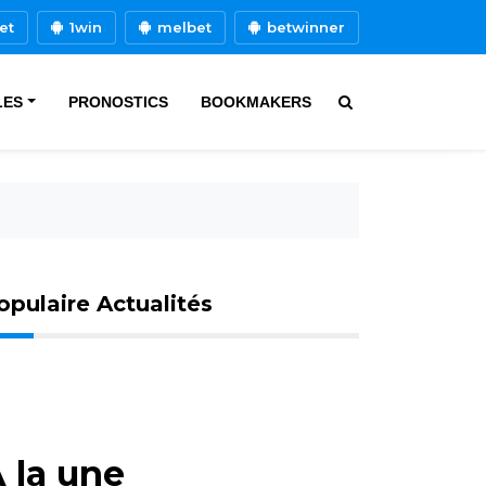
et
1win
melbet
betwinner
LES
PRONOSTICS
BOOKMAKERS
opulaire Actualités
 la une