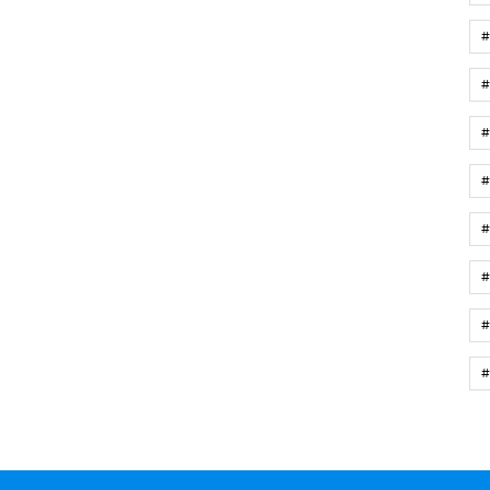
#
#
#