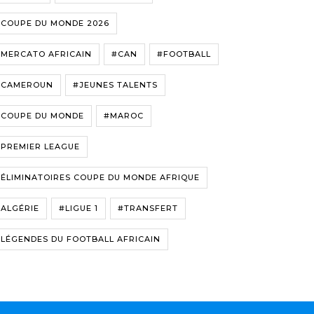
#COUPE DU MONDE 2026
#MERCATO AFRICAIN
#CAN
#FOOTBALL
#CAMEROUN
#JEUNES TALENTS
#COUPE DU MONDE
#MAROC
#PREMIER LEAGUE
ÉLIMINATOIRES COUPE DU MONDE AFRIQUE
ALGÉRIE
#LIGUE 1
#TRANSFERT
LÉGENDES DU FOOTBALL AFRICAIN