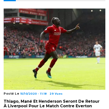
Posté Le
15/10/2020 - 11:18
29 Vues
Thiago, Mané Et Henderson Seront De Retour
À Liverpool Pour Le Match Contre Everton