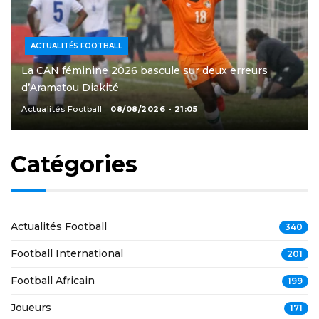
ACTUALITÉS FOOTBALL
La CAN féminine 2026 bascule sur deux erreurs
d’Aramatou Diakité
Actualités Football
08/08/2026 - 21:05
Catégories
Actualités Football
340
Football International
201
Football Africain
199
Joueurs
171