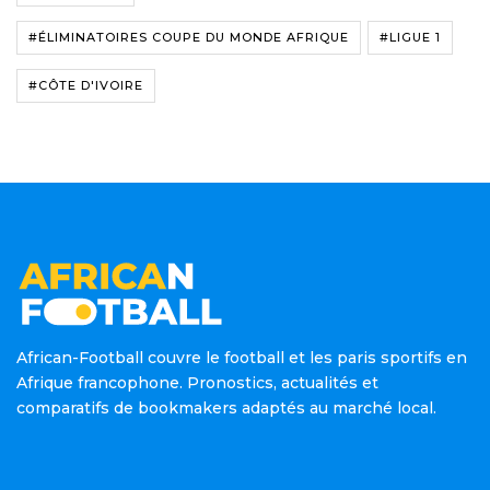
#ÉLIMINATOIRES COUPE DU MONDE AFRIQUE
#LIGUE 1
#CÔTE D'IVOIRE
African-Football couvre le football et les paris sportifs en
Afrique francophone. Pronostics, actualités et
comparatifs de bookmakers adaptés au marché local.