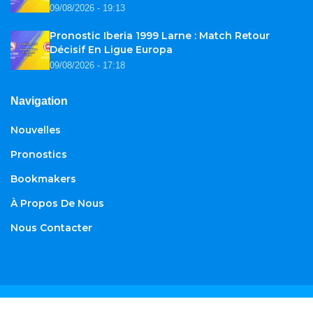
09/08/2026 - 19:13
Pronostic Iberia 1999 Larne : Match Retour
Décisif En Ligue Europa
09/08/2026 - 17:18
Navigation
Nouvelles
Pronostics
Bookmakers
À Propos De Nous
Nous Contacter