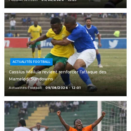
ACTUALITÉS FOOTBALL
Cassius Mailula revient renforcer l’attaque des
Mamelodi Sundowns
Actualités Football
09/08/2026 - 12:01