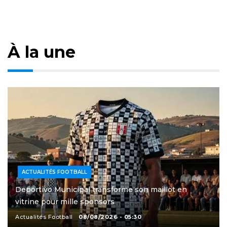
À la une
ACTUALITÉS FOOTBALL
Deportivo Municipal transforme son maillot en
vitrine pour mille sponsors
Actualités Football
08/08/2026 - 05:30