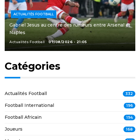
ACTUALITÉS FOOTBALL
Gabriel Jesus au centre des rumeurs entre Arsenal et
Naples
Actualités Football
07/08/2026 - 21:05
Catégories
Actualités Football
332
Football International
196
Football Africain
194
Joueurs
168