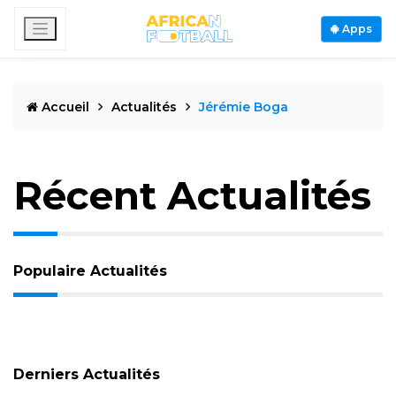
Apps
Accueil
Actualités
Jérémie Boga
Récent Actualités
Populaire Actualités
Derniers Actualités