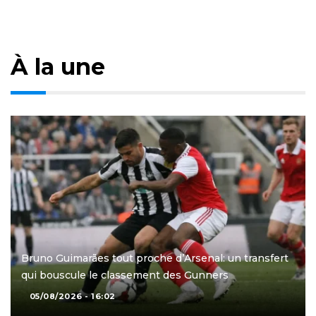
À la une
Bruno Guimarães tout proche d’Arsenal: un transfert
qui bouscule le classement des Gunners
05/08/2026 - 16:02