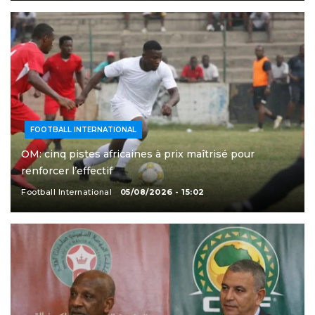
FOOTBALL INTERNATIONAL
OM: cinq pistes africaines à prix maîtrisé pour
renforcer l’effectif
Football International
05/08/2026 - 15:02