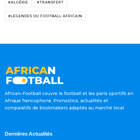
#ALGÉRIE
#TRANSFERT
#LÉGENDES DU FOOTBALL AFRICAIN
African-Football couvre le football et les paris sportifs en
Afrique francophone. Pronostics, actualités et
comparatifs de bookmakers adaptés au marché local.
Dernières Actualités