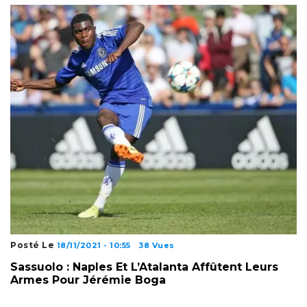
Posté Le
18/11/2021 - 10:55
38 Vues
Sassuolo : Naples Et L’Atalanta Affûtent Leurs
Armes Pour Jérémie Boga