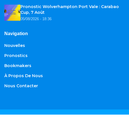
Pronostic Wolverhampton Port Vale : Carabao
Cup, 7 Août
05/08/2026 - 18:36
Navigation
Nouvelles
Pronostics
Bookmakers
À Propos De Nous
Nous Contacter
© 2026
African-football.com
. Tous droits réservés.