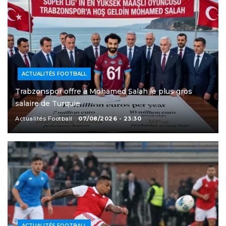
ACTUALITÉS FOOTBALL
Trabzonspor offre à Mohamed Salah le plus gros
salaire de Turquie
Actualités Football
07/08/2026 - 23:30
ACTUALITÉS FOOTBALL