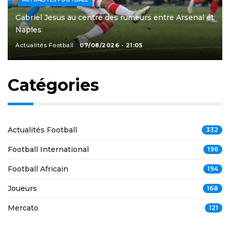
Gabriel Jesus au centre des rumeurs entre Arsenal et
Naples
Actualités Football
07/08/2026 - 21:05
Catégories
Actualités Football
332
Football International
196
Football Africain
194
Joueurs
168
Mercato
121