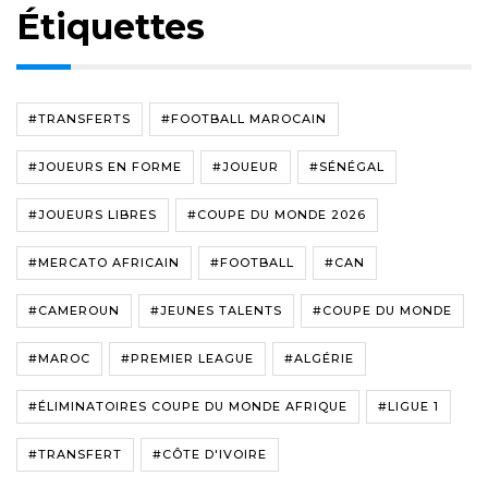
Étiquettes
#TRANSFERTS
#FOOTBALL MAROCAIN
#JOUEURS EN FORME
#JOUEUR
#SÉNÉGAL
#JOUEURS LIBRES
#COUPE DU MONDE 2026
#MERCATO AFRICAIN
#FOOTBALL
#CAN
#CAMEROUN
#JEUNES TALENTS
#COUPE DU MONDE
#MAROC
#PREMIER LEAGUE
#ALGÉRIE
#ÉLIMINATOIRES COUPE DU MONDE AFRIQUE
#LIGUE 1
#TRANSFERT
#CÔTE D'IVOIRE