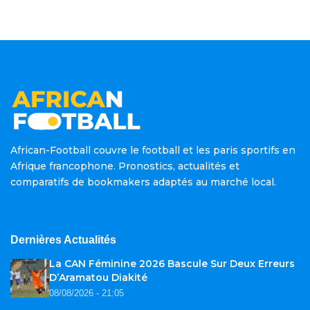
African-Football couvre le football et les paris sportifs en
Afrique francophone. Pronostics, actualités et
comparatifs de bookmakers adaptés au marché local.
Dernières Actualités
La CAN Féminine 2026 Bascule Sur Deux Erreurs
D’Aramatou Diakité
08/08/2026 - 21:05