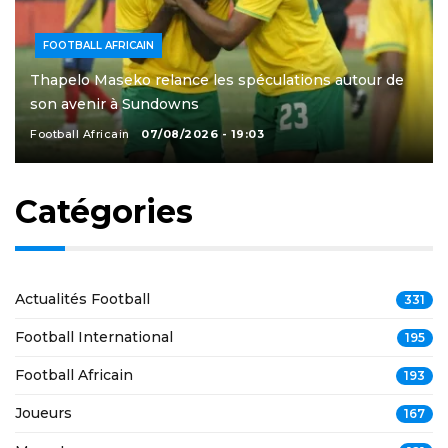
FOOTBALL AFRICAIN
Thapelo Maseko relance les spéculations autour de
son avenir à Sundowns
Football Africain
07/08/2026 - 19:03
Catégories
Actualités Football
331
Football International
195
Football Africain
193
Joueurs
167