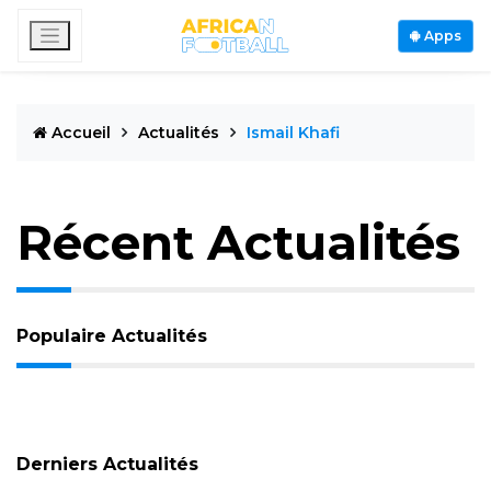
Apps
Accueil
Actualités
Ismail Khafi
Récent Actualités
Populaire Actualités
Derniers Actualités