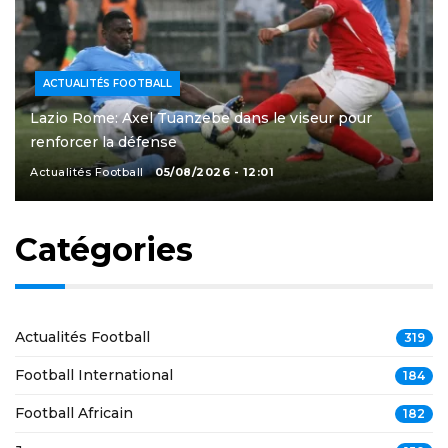
ACTUALITÉS FOOTBALL
Lazio Rome: Axel Tuanzebe dans le viseur pour
renforcer la défense
Actualités Football
05/08/2026 - 12:01
Catégories
Actualités Football
319
Football International
184
Football Africain
182