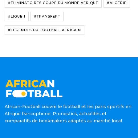
#ÉLIMINATOIRES COUPE DU MONDE AFRIQUE
#ALGÉRIE
#LIGUE 1
#TRANSFERT
#LÉGENDES DU FOOTBALL AFRICAIN
African-Football couvre le football et les paris sportifs en
Afrique francophone. Pronostics, actualités et
comparatifs de bookmakers adaptés au marché local.