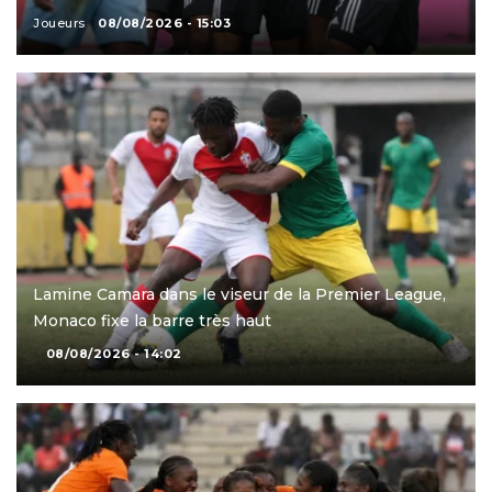
Joueurs
08/08/2026 - 15:03
Lamine Camara dans le viseur de la Premier League,
Monaco fixe la barre très haut
08/08/2026 - 14:02