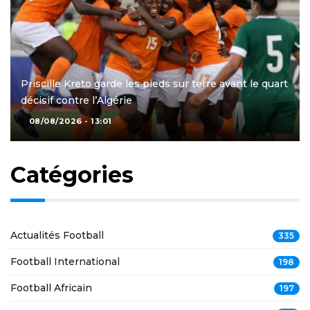
Priscille Kreto garde les pieds sur terre avant le quart
décisif contre l’Algérie
08/08/2026 - 13:01
Catégories
Actualités Football
335
Football International
198
Football Africain
197