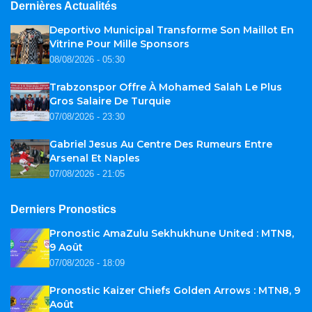
Dernières Actualités
Deportivo Municipal Transforme Son Maillot En
Vitrine Pour Mille Sponsors
08/08/2026 - 05:30
Trabzonspor Offre À Mohamed Salah Le Plus
Gros Salaire De Turquie
07/08/2026 - 23:30
Gabriel Jesus Au Centre Des Rumeurs Entre
Arsenal Et Naples
07/08/2026 - 21:05
Derniers Pronostics
Pronostic AmaZulu Sekhukhune United : MTN8,
9 Août
07/08/2026 - 18:09
Pronostic Kaizer Chiefs Golden Arrows : MTN8, 9
Août