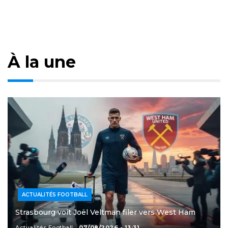
À la une
ACTUALITÉS FOOTBALL
Strasbourg voit Joël Veltman filer vers West Ham
Actualités Football
07/08/2026 - 13:31