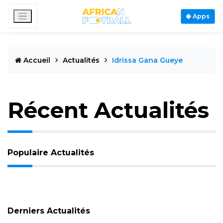
Apps
Accueil
Actualités
Idrissa Gana Gueye
Récent Actualités
Populaire Actualités
Derniers Actualités