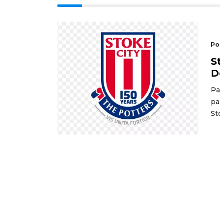
Po
S
D
Pa
pa
St