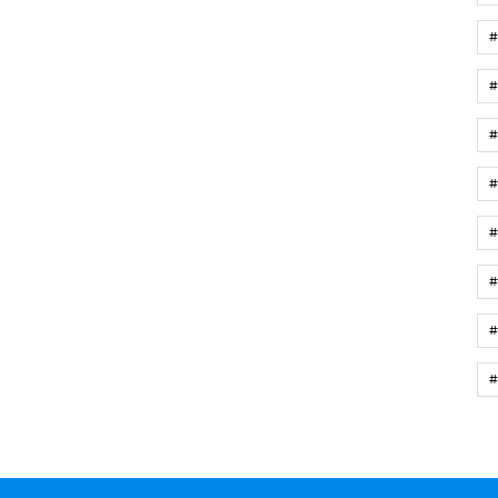
#
#
#