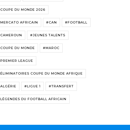
#COUPE DU MONDE 2026
#MERCATO AFRICAIN
#CAN
#FOOTBALL
#CAMEROUN
#JEUNES TALENTS
#COUPE DU MONDE
#MAROC
#PREMIER LEAGUE
ÉLIMINATOIRES COUPE DU MONDE AFRIQUE
ALGÉRIE
#LIGUE 1
#TRANSFERT
LÉGENDES DU FOOTBALL AFRICAIN