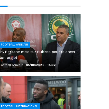
FOOTBALL AFRICAIN
RS Berkane mise sur Bubista pour relancer
son projet
Football Africain
05/08/2026 - 14:02
FOOTBALL INTERNATIONAL