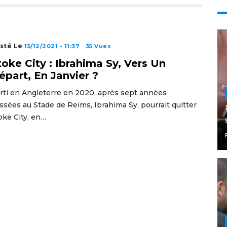
sté Le
15/12/2021 - 11:37
35 Vues
toke City : Ibrahima Sy, Vers Un
épart, En Janvier ?
rti en Angleterre en 2020, après sept années
ssées au Stade de Reims, Ibrahima Sy, pourrait quitter
oke City, en…