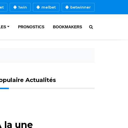
et
1win
melbet
betwinner
LES
PRONOSTICS
BOOKMAKERS
opulaire Actualités
 la une