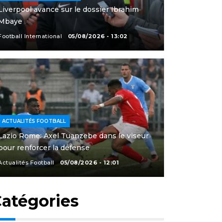
Liverpool avance sur le dossier Ibrahim
Mbaye
Football International
05/08/2026 - 13:02
ACTUALITÉS FOOTBALL
Lazio Rome: Axel Tuanzebe dans le viseur
pour renforcer la défense
Actualités Football
05/08/2026 - 12:01
atégories