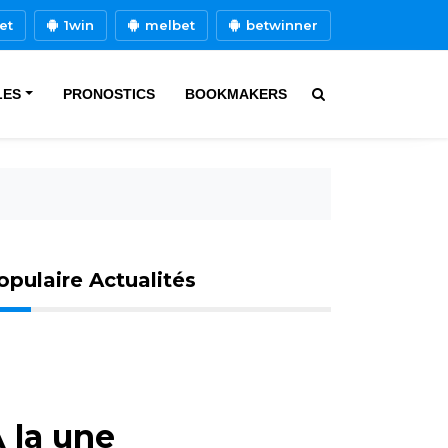
et
1win
melbet
betwinner
LES
PRONOSTICS
BOOKMAKERS
opulaire Actualités
 la une