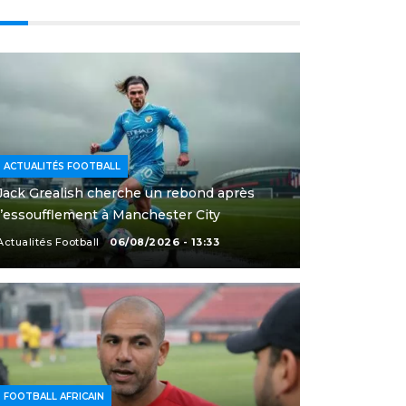
ACTUALITÉS FOOTBALL
Jack Grealish cherche un rebond après
l’essoufflement à Manchester City
Actualités Football
06/08/2026 - 13:33
FOOTBALL AFRICAIN