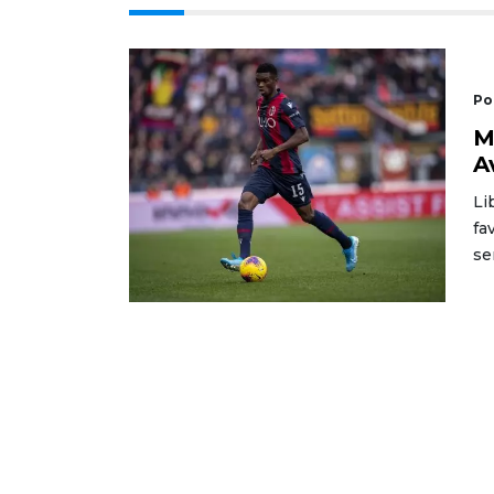
Po
M
A
Li
fa
se