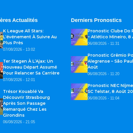
ères Actualités
Derniers Pronostics
K League All Stars:
Pronostic Clube Do
L’événement À Suivre Au
– Atlético Mineiro, 8
Plus Près
06/08/2026 - 11:31
07/08/2026 - 13:02
Pronostic Grêmio Po
Ter Stegen À L’Ajax: Un
Alegrense – São Paul
Nouveau Départ Assumé
Août
Pour Relancer Sa Carrière
06/08/2026 - 11:20
07/08/2026 - 12:01
Pronostic NEC Nijme
Trésor Kouablé Va
SC Telstar, 8 Août 2
Découvrir Strasbourg
06/08/2026 - 11:04
Après Son Passage
Remarqué Chez Les
Girondins
06/08/2026 - 21:05