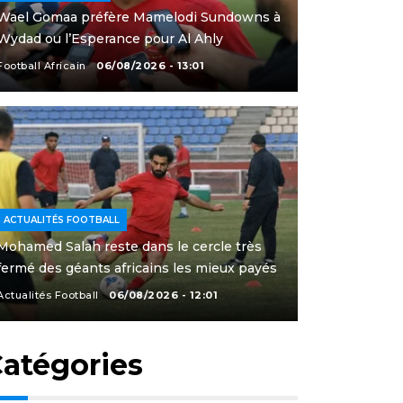
Wael Gomaa préfère Mamelodi Sundowns à
Wydad ou l’Esperance pour Al Ahly
Football Africain
06/08/2026 - 13:01
ACTUALITÉS FOOTBALL
Mohamed Salah reste dans le cercle très
fermé des géants africains les mieux payés
Actualités Football
06/08/2026 - 12:01
atégories