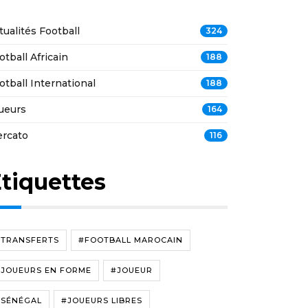
tualités Football
324
otball Africain
188
otball International
188
ueurs
164
rcato
116
tiquettes
#TRANSFERTS
#FOOTBALL MAROCAIN
#JOUEURS EN FORME
#JOUEUR
#SÉNÉGAL
#JOUEURS LIBRES