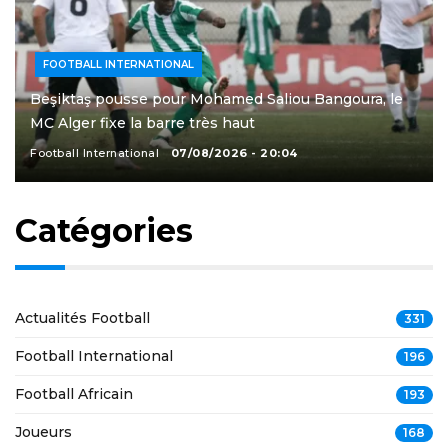
FOOTBALL INTERNATIONAL
Beşiktaş pousse pour Mohamed Saliou Bangoura, le
MC Alger fixe la barre très haut
Football International
07/08/2026 - 20:04
Catégories
Actualités Football
331
Football International
196
Football Africain
193
Joueurs
168