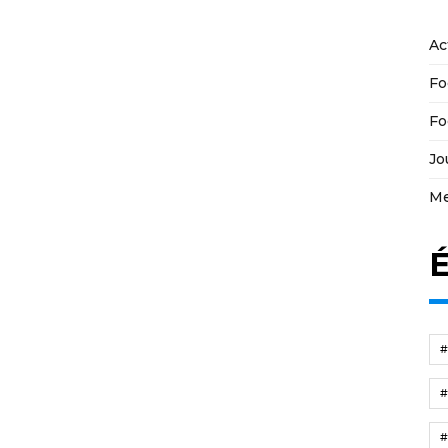
Ac
Fo
Fo
Jo
Me
É