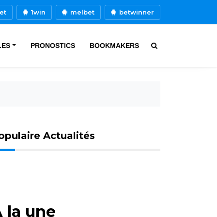
et
1win
melbet
betwinner
LES
PRONOSTICS
BOOKMAKERS
opulaire Actualités
 la une