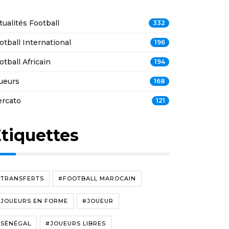
tualités Football
332
otball International
196
otball Africain
194
ueurs
168
rcato
121
tiquettes
#TRANSFERTS
#FOOTBALL MAROCAIN
#JOUEURS EN FORME
#JOUEUR
#SÉNÉGAL
#JOUEURS LIBRES