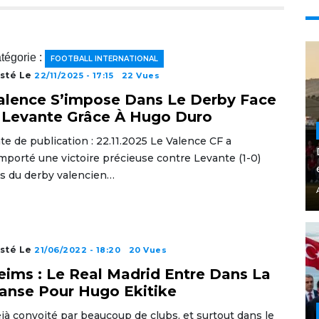
tégorie :
FOOTBALL INTERNATIONAL
sté Le
22/11/2025 - 17:15
22 Vues
alence S’impose Dans Le Derby Face
 Levante Grâce À Hugo Duro
te de publication : 22.11.2025 Le Valence CF a
mporté une victoire précieuse contre Levante (1-0)
rs du derby valencien…
sté Le
21/06/2022 - 18:20
20 Vues
eims : Le Real Madrid Entre Dans La
anse Pour Hugo Ekitike
jà convoité par beaucoup de clubs, et surtout dans le