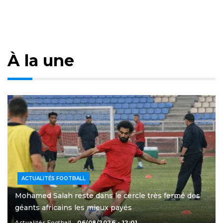
À la une
ACTUALITÉS FOOTBALL
Mohamed Salah reste dans le cercle très fermé des
géants africains les mieux payés
Actualités Football
06/08/2026 - 12:01