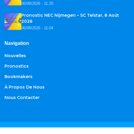
06/08/2026 - 11:20
Pronostic NEC Nijmegen – SC Telstar, 8 Août
2026
06/08/2026 - 11:04
Navigation
Nouvelles
Pronostics
Bookmakers
À Propos De Nous
Nous Contacter