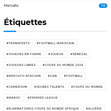
Mercato
116
Étiquettes
#TRANSFERTS
#FOOTBALL MAROCAIN
#JOUEURS EN FORME
#JOUEUR
#SÉNÉGAL
#JOUEURS LIBRES
#COUPE DU MONDE 2026
#MERCATO AFRICAIN
#CAN
#FOOTBALL
#CAMEROUN
#JEUNES TALENTS
#COUPE DU MONDE
#MAROC
#PREMIER LEAGUE
#ÉLIMINATOIRES COUPE DU MONDE AFRIQUE
#ALGÉRIE