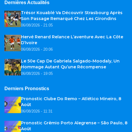
Dernières Actualités
Trésor Kouablé Va Découvrir Strasbourg Après
Son Passage Remarqué Chez Les Girondins
06/08/2026 - 21:05
Hervé Renard Relance L’aventure Avec La Côte
D’Ivoire
06/08/2026 - 20:06
Le 50e Cap De Gabriela Salgado-Moodaly, Un
Hommage Autant Qu’une Récompense
06/08/2026 - 19:05
Derniers Pronostics
Pronostic Clube Do Remo – Atlético Mineiro, 8
Août
06/08/2026 - 11:31
Pronostic Grêmio Porto Alegrense – São Paulo, 8
Août