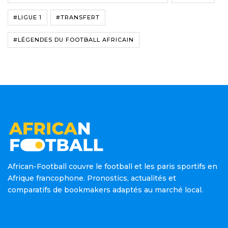
#LIGUE 1
#TRANSFERT
#LÉGENDES DU FOOTBALL AFRICAIN
African-Football couvre le football et les paris sportifs en
Afrique francophone. Pronostics, actualités et
comparatifs de bookmakers adaptés au marché local.