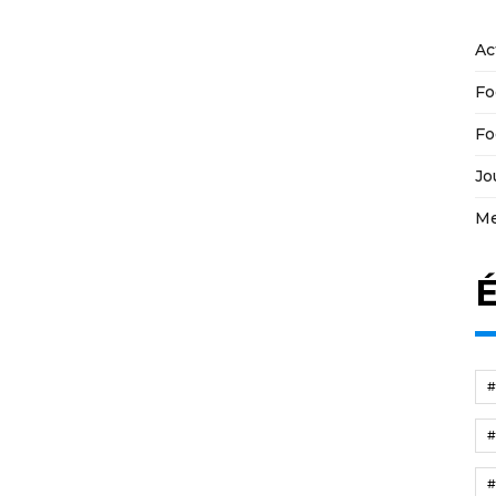
Ac
Fo
Fo
Jo
Me
É