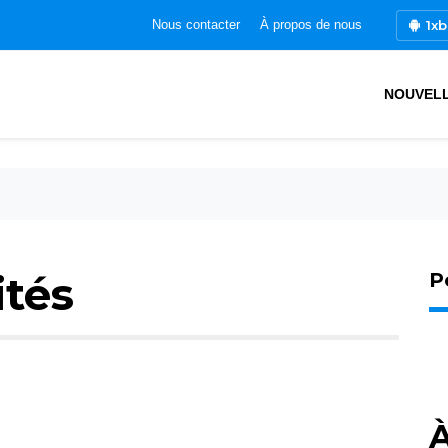
1xb
Nous contacter
À propos de nous
NOUVEL
ités
P
À