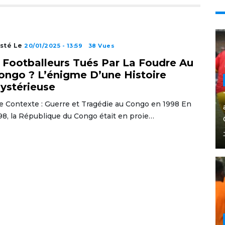
sté Le
20/01/2025 - 13:59
38 Vues
1 Footballeurs Tués Par La Foudre Au
ongo ? L’énigme D’une Histoire
ystérieuse
 Contexte : Guerre et Tragédie au Congo en 1998 En
98, la République du Congo était en proie…