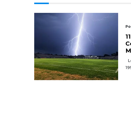
Po
1
C
M
Le
19