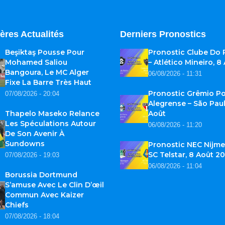
ères Actualités
Derniers Pronostics
Beşiktaş Pousse Pour
Pronostic Clube Do
Mohamed Saliou
– Atlético Mineiro, 8
Bangoura, Le MC Alger
06/08/2026 - 11:31
Fixe La Barre Très Haut
Pronostic Grêmio Po
07/08/2026 - 20:04
Alegrense – São Paul
Thapelo Maseko Relance
Août
Les Spéculations Autour
06/08/2026 - 11:20
De Son Avenir À
Sundowns
Pronostic NEC Nijme
SC Telstar, 8 Août 2
07/08/2026 - 19:03
06/08/2026 - 11:04
Borussia Dortmund
S’amuse Avec Le Clin D’œil
Commun Avec Kaizer
Chiefs
07/08/2026 - 18:04