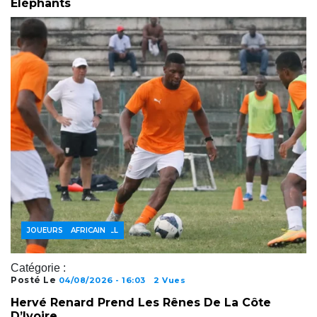
Éléphants
ACTUALITÉS FOOTBALL
FOOTBALL AFRICAIN
JOUEURS
Catégorie :
Posté Le
04/08/2026 - 16:03
2 Vues
Hervé Renard Prend Les Rênes De La Côte
D’Ivoire